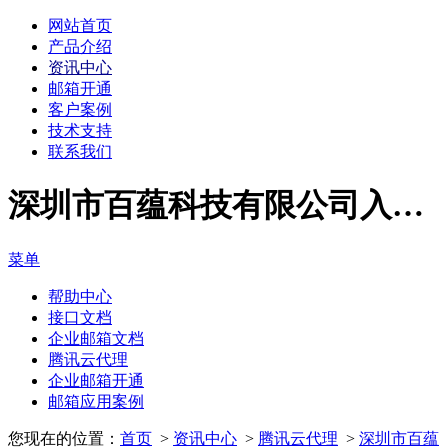
网站首页
产品介绍
资讯中心
邮箱开通
客户案例
技术支持
联系我们
深圳市百蕴科技有限公司入驻腾讯云市场 - 腾讯云代理 - 资讯中心 - 企业微信邮箱经销商|腾讯企业邮箱代理商|腾讯企业邮箱经销商|腾讯云代理 - 深圳市百蕴科技有限公司
菜单
帮助中心
接口文档
企业邮箱文档
腾讯云代理
企业邮箱开通
邮箱应用案例
您现在的位置：
首页
>
资讯中心
>
腾讯云代理
>
深圳市百蕴